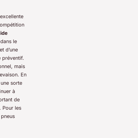
excellente
compétition
uide
 dans le
et d’une
 préventif.
onnel, mais
revaison. En
 une sorte
inuer à
ortant de
. Pour les
 pneus