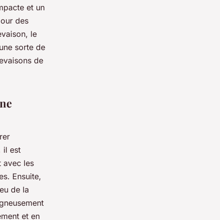
mpacte et un
pour des
vaison, le
 une sorte de
revaisons de
une
rer
il est
t avec les
es. Ensuite,
eu de la
soigneusement
ement et en