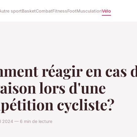
Autre sport
Basket
Combat
Fitness
Foot
Musculation
Vélo
ment réagir en cas 
aison lors d'une
étition cycliste?
il 2024 — 6 min de lecture