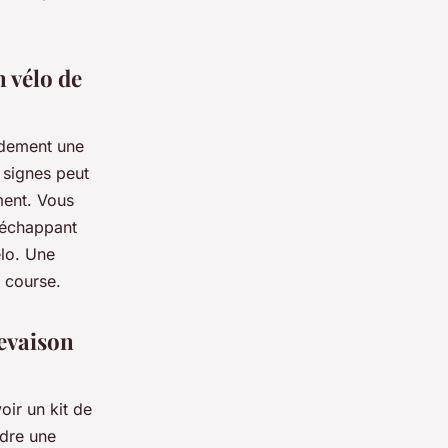
 vélo de
pidement une
 signes peut
ment. Vous
s’échappant
élo. Une
e course.
revaison
oir un kit de
ndre une