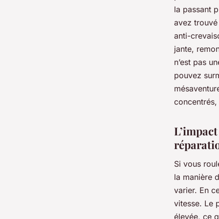
la passant p
avez trouvé 
anti-crevais
jante, remon
n’est pas un
pouvez surmo
mésaventure
concentrés, 
L’impact 
réparati
Si vous rou
la manière d
varier. En c
vitesse. Le 
élevée, ce q