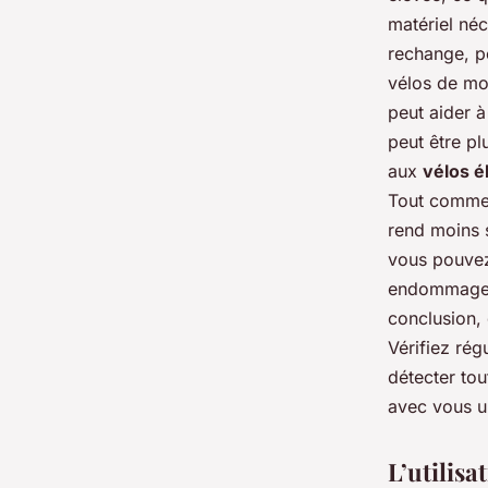
matériel né
rechange, po
vélos de mon
peut aider à
peut être pl
aux
vélos é
Tout comme 
rend moins 
vous pouvez
endommager l
conclusion, 
Vérifiez rég
détecter tou
avec vous 
L’utilisa