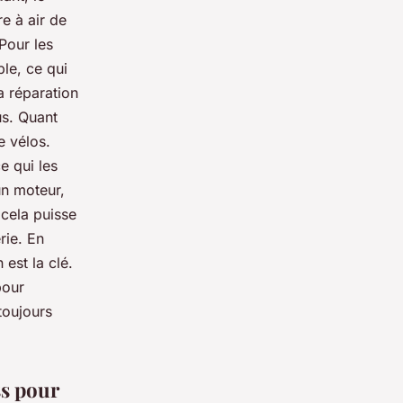
e à air de
 Pour les
ble, ce qui
a réparation
us. Quant
e vélos.
e qui les
un moteur,
 cela puisse
rie. En
 est la clé.
pour
toujours
ss pour