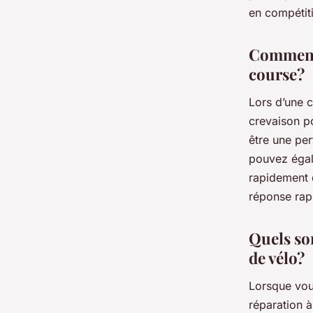
en compétit
Comment 
course?
Lors d’une c
crevaison p
être une pe
pouvez égale
rapidement d
réponse rapi
Quels so
de vélo?
Lorsque vous
réparation 