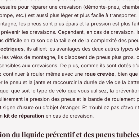
cessaire pour réparer une crevaison (démonte-pneu, chambr
mpe, etc.) est aussi plus léger et plus facile à transporter.
tagne, les pneus sont plus épais et la pression est plus fai
 prévenir les crevaisons. Cependant, en cas de crevaison, l
us difficile en raison de la taille et de la complexité des pne
lectriques
, ils allient les avantages des deux autres types d
les vélos de montagne, ils disposent de pneus plus gros, c
sensibles aux crevaisons. De plus, comme ils sont dotés d’
 continuer à rouler même avec une
roue crevée
, bien que
e pneu et la jante et raccourcir la durée de vie de la batte
quel que soit le type de vélo que vous utilisez, la prévention
ulièrement la pression des pneus et la bande de roulement 
t signe d’usure ou d’objet étranger. Et n’oubliez pas d’avoir 
un
kit de réparation
en cas de crevaison.
tion du liquide préventif et des pneus tubele