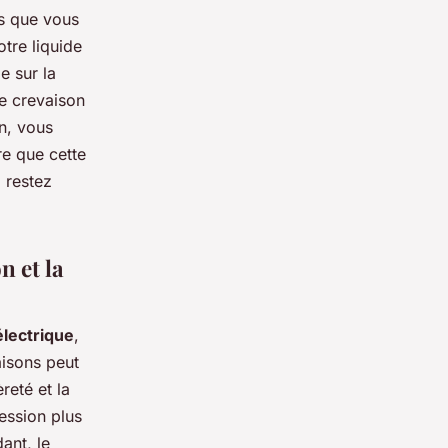
is que vous
tre liquide
e sur la
ne crevaison
n, vous
re que cette
 restez
n et la
électrique
,
aisons peut
reté et la
ression plus
ant, le