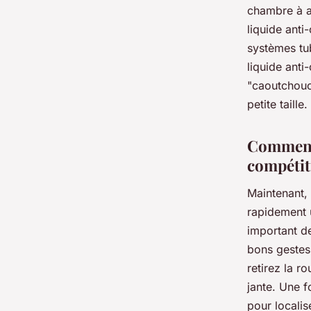
chambre à a
liquide anti
systèmes tub
liquide anti
"caoutchouc"
petite taille.
Comment 
compétit
Maintenant,
rapidement u
important de
bons gestes,
retirez la r
jante. Une f
pour localis