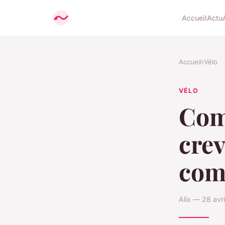
Accueil
Actu
Accueil
›
Vélo
VÉLO
Com
crev
comp
Alix — 28 avr