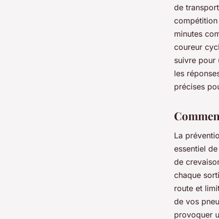
de transport
compétition 
minutes com
coureur cycl
suivre pour 
les réponses
précises pou
Comment 
La préventio
essentiel de
de crevaiso
chaque sort
route et lim
de vos pneus
provoquer u