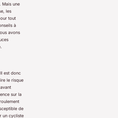
e. Mais une
e, les
our tout
onseils à
nous avons
tuces
.
Il est donc
ire le risque
 avant
ence sur la
 roulement
sceptible de
 un cycliste