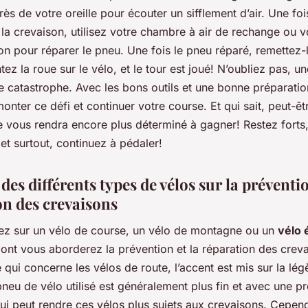
rès de votre oreille pour écouter un sifflement d’air. Une fo
la crevaison, utilisez votre chambre à air de rechange ou vo
on pour réparer le pneu. Une fois le pneu réparé, remettez-l
tez la roue sur le vélo, et le tour est joué! N’oubliez pas, u
e catastrophe. Avec les bons outils et une bonne préparatio
nter ce défi et continuer votre course. Et qui sait, peut-êt
 vous rendra encore plus déterminé à gagner! Restez forts,
et surtout, continuez à pédaler!
des différents types de vélos sur la préventio
on des crevaisons
lez sur un vélo de course, un vélo de montagne ou un
vélo 
ont vous aborderez la prévention et la réparation des crev
e qui concerne les vélos de route, l’accent est mis sur la légè
pneu de vélo utilisé est généralement plus fin et avec une p
ui peut rendre ces vélos plus sujets aux crevaisons. Cepend