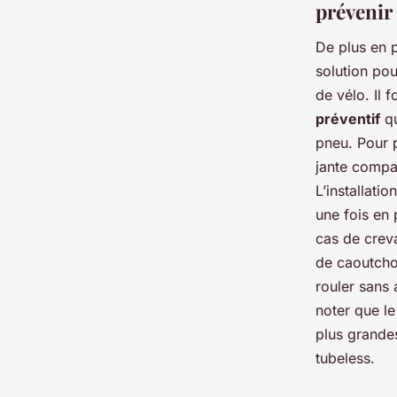
prévenir 
De plus en p
solution pou
de vélo. Il 
préventif
qu
pneu. Pour 
jante compa
L’installati
une fois en 
cas de creva
de caoutcho
rouler sans 
noter que le
plus grande
tubeless.