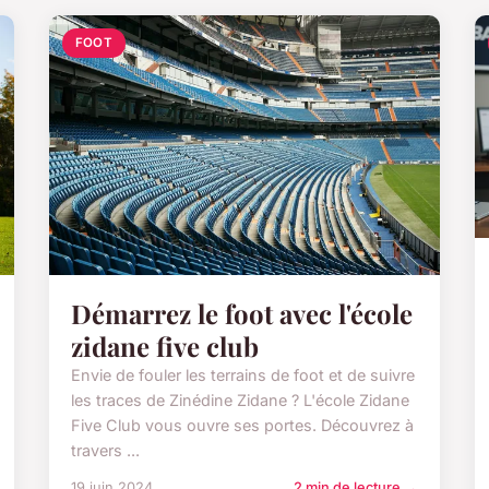
FOOT
Démarrez le foot avec l'école
zidane five club
Envie de fouler les terrains de foot et de suivre
les traces de Zinédine Zidane ? L'école Zidane
Five Club vous ouvre ses portes. Découvrez à
travers ...
19 juin 2024
2 min de lecture →