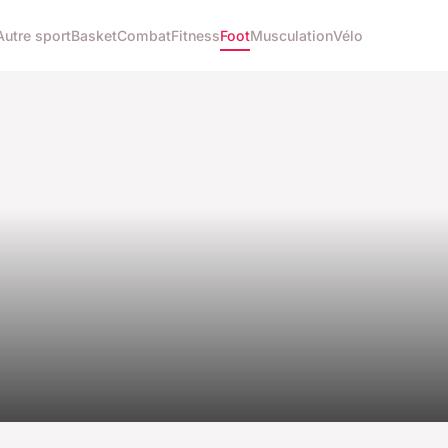
Autre sport
Basket
Combat
Fitness
Foot
Musculation
Vélo