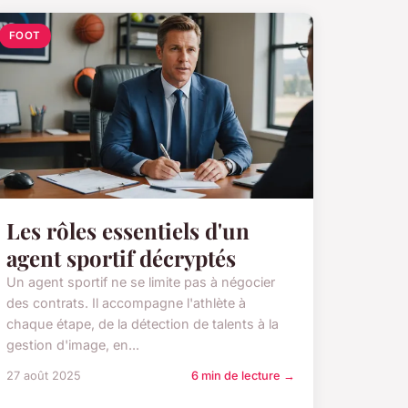
FOOT
Les rôles essentiels d'un
agent sportif décryptés
Un agent sportif ne se limite pas à négocier
des contrats. Il accompagne l'athlète à
chaque étape, de la détection de talents à la
gestion d'image, en...
27 août 2025
6 min de lecture →